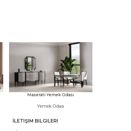
Maserati Yemek Odası
Odin Be
Yemek Odası
Y
İLETIŞIM BILGILERI