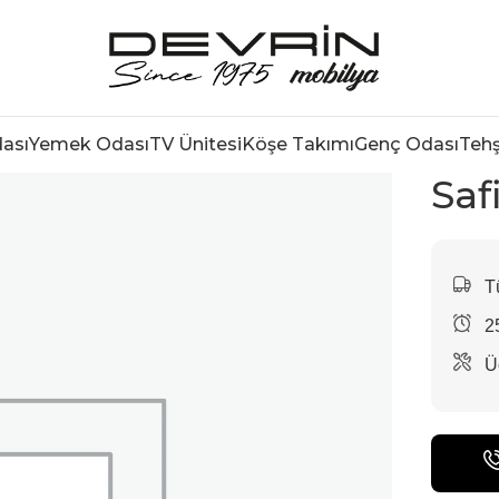
ası
Yemek Odası
TV Ünitesi
Köşe Takımı
Genç Odası
Tehş
Saf
Tü
2
Üc