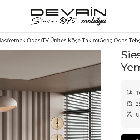
ası
Yemek Odası
TV Ünitesi
Köşe Takımı
Genç Odası
Tehş
Sie
Yem
Tü
2
Üc