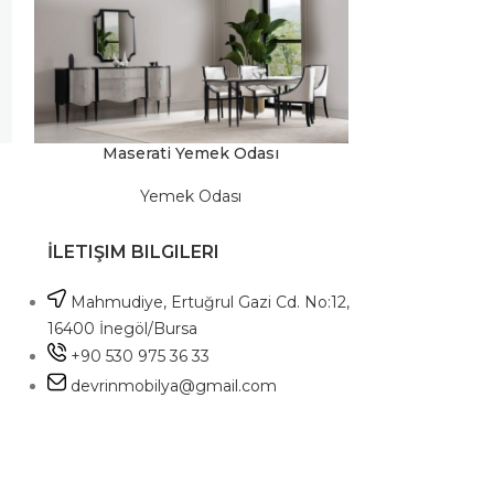
Maserati Yemek Odası
Nirva
Yemek Odası
Y
İLETIŞIM BILGILERI
Mahmudiye, Ertuğrul Gazi Cd. No:12,
16400 İnegöl/Bursa
+90 530 975 36 33
devrinmobilya@gmail.com